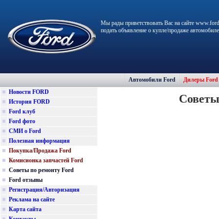
Мы рады приветствовать Вас на сайте www.ford
подать объявление о купле/продаже автомобиле
Автомобили Ford
Дилеры Ford
Новости FORD
Советы
История FORD
Ford клуб
Ford фото
СМИ о Ford
Полезная информация
Покупка/Продажа Ford
Комисионка запчастей Ford
Советы по ремонту Ford
Ford отзывы
Регистрация/Авторизация
Реклама на сайте
Карта сайта