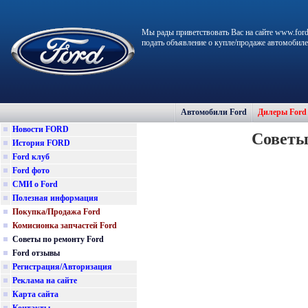
Мы рады приветствовать Вас на сайте www.ford
подать объявление о купле/продаже автомобиле
Автомобили Ford
Дилеры Ford
Новости FORD
Советы
История FORD
Ford клуб
Ford фото
СМИ о Ford
Полезная информация
Покупка/Продажа Ford
Комисионка запчастей Ford
Советы по ремонту Ford
Ford отзывы
Регистрация/Авторизация
Реклама на сайте
Карта сайта