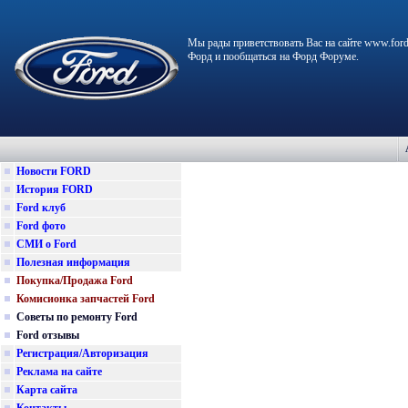
Мы рады приветствовать Вас на сайте www.ford
Форд и пообщаться на Форд Форуме.
Новости FORD
История FORD
Ford клуб
Ford фото
СМИ о Ford
Полезная информация
Покупка/Продажа Ford
Комисионка запчастей Ford
Советы по ремонту Ford
Ford отзывы
Регистрация/Авторизация
Реклама на сайте
Карта сайта