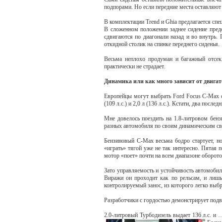
подпорами. Но если передние места оставляют 
В комплектации Trend и Ghia предлагается спец
В сложенном положении заднее сидение предс
сдвигаются по диагонали назад и во внутрь. 
откидной столик на спинке переднего сиденья.
Весьма неплохо продуман и багажный отсек,
практически не страдает.
Динамика или как много зависит от двигат
Европейцы могут выбрать Ford Focus C-Max с
(109 л.с.) и 2,0 л (136 л.с.). Кстати, два посл
Мне довелось поездить на 1.8-литровом бенз
разных автомобиля по своим динамическим св
Бензиновый С-Мах весьма бодро стартует, но
«играть» тягой уже не так интересно. Пятая п
мотор «поет» почти на всем диапазоне оборото
Зато управляемость и устойчивость автомобил
Виражи он проходит как по рельсам, и лишь 
контролируемый занос, из которого легко выбр
Разработчики с гордостью демонстрирует подве
2.0-литровый Турбодизель выдает 136 л.с. и