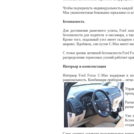
Чтобы подчеркнуть индивидуальность каждой в
Max укомплектован боковыми зеркалами со вс
Безопасность
Для достижения рыночного успеха, Ford зал
безопасности для водителя и пассажира, а т
Кроме того, педальный узел имеет складную 
авариях. Вдобавок, сам кузов С-Мах имеет же
С точки зрения активной безопасности Ford 
распределения тормозных усилий работает кра
Интерьер и комплектация
Интерьер Ford Focus C-Max выдержан в нов
рациональность. Комбинация приборов – легко
Управ
приза
Рычаг
рычаг
Уже в
Кстат
созда
Сами сиденья оставили положительные впеча