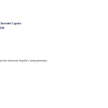
hevrolet Caprice
-150
стоит нелегкая борьба с конкурентами.