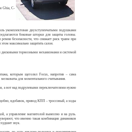
и Ghia, C-
биль укомплектован двухступенчатыми подушками
предлагаются боковые шторки для защиты головы.
 ремни безопасности, что снижает риск травм при
и этом максимально защитить салон.
ьмя дисковыми тормозными механизмами и системой
тажа, которым щеголял Focus, напротив – сама
ом мелковаты для моментального
считывания.
и, а вот над подрулевыми переключателями нужно
добно, вдобавок, привод КПП – троссовый, а ходы
й, а управление магнитолой вынесено и на руль.
ы уверяют, что именно такая комбинация динамиков
ухудшит звук.
 высоте, по углу наклона подушки и поясничными