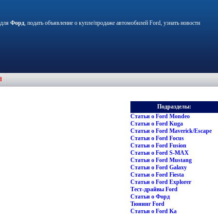
 для
Форд
, подать объявление о купле/продаже автомобилей Ford, узнать новости
d
Подразделы:
Статьи о Ford Mondeo
Статьи о Ford Kuga
Статьи о Ford Maverick/Escape
Статьи о Ford Focus
Статьи о Ford Fusion
Статьи о Ford S-MAX
Статьи о Ford Mustang
Статьи о Ford Galaxy
Статьи о Ford Fiesta
Статьи о Ford Explorer
Тест-драйвы Ford
Статьи о Форд
Тюнинг Ford
Статьи о Ford Ka