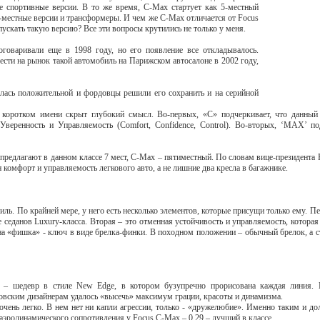
ве спортивные версии. В то же время, С-Мах стартует как 5-местный
7-местные версии и трансформеры. И чем же С-Мах отличается от Focus
ускать такую версию? Все эти вопросы крутились не только у меня.
говаривали еще в 1998 году, но его появление все откладывалось.
ести на рынок такой автомобиль на Парижском автосалоне в 2002 году,
лась положительной и фордовцы решили его сохранить и на серийной
коротком имени скрыт глубокий смысл. Во-первых, «С» подчеркивает, что данный 
веренность и Управляемость (Comfort, Confidence, Control). Во-вторых, ‘MAX’ под
 предлагают в данном классе 7 мест, С-Мах – пятиместный. По словам вице-президента 
н комфорт и управляемость легкового авто, а не лишние два кресла в багажнике.
ль. По крайней мере, у него есть несколько элементов, которые присущи только ему. П
 седанов Luxury-класса. Вторая – это отменная устойчивость и управляемость, которая
дна «фишка» - ключ в виде брелка-финки. В походном положении – обычный брелок, а 
 – шедевр в стиле New Edge, в котором бузупречно прорисована каждая линия. 
овским дизайнерам удалось «высечь» максимум грации, красоты и динамизма.
чень легко. В нем нет ни капли агрессии, только - «дружелюбие». Именно таким и д
эродинамического сопротивления у Focus C-Max – 0,29 – лучший в классе.