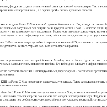
ерсии, фордовцы создали отличительный стиль для каждой комплектации. Так, в верси
троенными «поворотниками» , а в версии Sport – легким кузовным обвесом.
ожил в модели Focus C-Max высокий уровень безопасности. Так, стандартно автомо
акже боковыми подушками для защиты зоны грудной клетки и таза. В качестве опции 
систему и не травмирует ноги пассажиров. Весьма оригинальную конструкцию имеют и
сткий каркас и легко деформируемые зоны, дабы четко распределить энергию удара и пр
Focus C-Max также оснащен достойно. Очередное поколение ABS, в комплексе с четыр
йне деликатно. В итоге, тормоза на С-Мах легко прогнозируемые.
ом фордовском стиле, который ближе к Mondeo, чем к Focus. Здесь нет того эпа
 читаема, за исключением показателя пробега. Его табло днем бликует, а цифры слишк
ление системой отопления и индивидуальными дефлекторами – почти эталон эргономик
думываться.
 КПП на Focus C-Max перекочевал на центральную консоль. Такое расположение очень у
а четки и минимальны.
 базе Ford Focus C-Max комплектуется магнитолами Sony и весьма неплохой акустико
и, «пищалки» есть как спереди, так и сзади, что создает неповторимый звук. Фордовц
на специально под особенности этого автомобиля и что установка нештатной магнитолы 
тления. Фордовцы постарались и дополнительно снабдили сиденья регулировками по