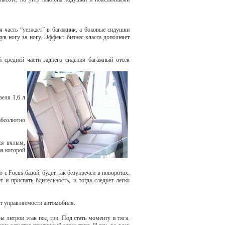
я часть “уезжает” в багажник, а боковые сидушки
нув ногу за ногу. Эффект бизнес-класса дополняет
й средней части заднего сидения багажный отсек
еля 1,6 л
абсолютно
ся вялым,
на которой
с Focus базой, будет так безупречен в поворотах.
и приспать бдительность, и тогда следует легко
от управляемости автомобиля.
ы литров этак под три. Под стать моменту и
тяга.