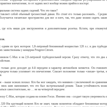
приятное впечатление, то от задних мест вообще можно прийти в восторг.
иальная система задних сидений. Что это такое?
тавляет собой обычный трехместный диван. Но стоит его только разложить... Средня
Получается гигантское пространство для ног и плеч, так, что даже можно сидеть заки
 где есть ниши для инструментов и дополнительная розетка. Кстати, при откинуто
еля.
 одним из трех моторов: 1,8-литровый бензиновый мощностью 120 л.с. и два турбодиз
едних заимствованы у концерна Peugeot-Citroen.
иновом С-Мах и на 2,0-литровой турбодизельной версии. Сразу отмечу, что это два 
ойствам.
 только дело доходит до 4-й передачи и характер автомобиля меняется. Он становит
ередача только усиливает это впечатление. Спасает положение только «лихая» третья, 
в.
я – выше всяких похвал. Кто бы мог ожидать, что минивен с увеличенной по сравнению 
писк шин напоминает, что это был экстремальный режим. Такая устойчивость может 
аться самостоятельно, но … не на четвертой передаче.
ску С-Мах, которая создана на основе Focus. Именно она - создает такую уверенность 
 …320 Нм крутящий момент. Кто не знает, таким моментом обладают бензиновые мотор