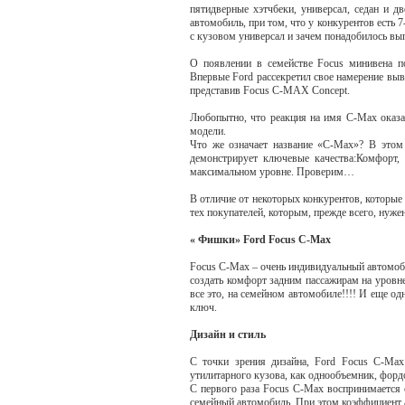
пятидверные хэтчбеки, универсал, седан и д
автомобиль, при том, что у конкурентов есть 
с кузовом универсал и зачем понадобилось вып
О появлении в семействе Focus минивена по
Впервые Ford рассекретил свое намерение выв
представив Focus C-MAX Concept.
Любопытно, что реакция на имя C-Max оказа
модели.
Что же означает название «С-Мах»? В этом 
демонстрирует ключевые качества:Комфорт, У
максимальном уровне. Проверим…
В отличие от некоторых конкурентов, которые
тех покупателей, которым, прежде всего, нуже
« Фишки» Ford Focus C-Max
Focus C-Max – очень индивидуальный автомоби
создать комфорт задним пассажирам на уровне
все это, на семейном автомобиле!!!! И еще о
ключ.
Дизайн и стиль
С точки зрения дизайна, Ford Focus C-Max
утилитарного кузова, как однообъемник, форд
С первого раза Focus C-Max воспринимается о
семейный автомобиль. При этом коэффициент а