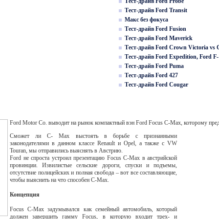
Тест-драйв Ford Probe
Тест-драйв Ford Transit
Макс без фокуса
Тест-драйв Ford Fusion
Тест-драйв Ford Maverick
Тест-драйв Ford Crown Victoria vs C
Тест-драйв Ford Expedition, Ford F
Тест-драйв Ford Puma
Тест-драйв Ford 427
Тест-драйв Ford Cougar
Ford Motor Co. выводит на рынок компактный вэн Ford Focus C-Max, которому пред
Сможет ли C- Max выстоять в борьбе с признанными
законодателями в данном классе Renault и Opel, а также с VW
Touran, мы отправились выяснять в Австрию.
Ford не спроста устроил презентацию Focus C-Max в австрийской
провинции. Извилистые сельские дороги, спуски и подъемы,
отсутствие полицейских и полная свобода – вот все составляющие,
чтобы выяснить на что способен C-Max.
Концепция
Focus C-Max задумывался как семейный автомобиль, который
должен завершить гамму Focus, в которую входит трех- и