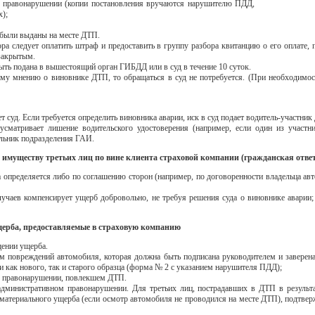
м правонарушении (копии постановления вручаются нарушителю ПДД,
х);
е были выданы на месте ДТП.
ора следует оплатить штраф и предоставить в группу разбора квитанцию о его оплате, 
закрытым.
ыть подана в вышестоящий орган ГИБДД или в суд в течение 10 суток.
ому мнению о виновнике ДТП, то обращаться в суд не потребуется. (При необходимос
суд. Если требуется определить виновника аварии, иск в суд подает водитель-участник 
усматривает лишение водительского удостоверения (например, если один из участ
альник подразделения ГАИ.
 имуществу третьих лиц по вине клиента страховой компании (гражданская ответ
 определяется либо по соглашению сторон (например, по договоренности владельца ав
учаев компенсирует ущерб добровольно, не требуя решения суда о виновнике аварии;
ерба, предоставляемые в страховую компанию
щении ущерба.
м повреждений автомобиля, которая должна быть подписана руководителем и заверен
 как нового, так и старого образца (форма № 2 с указанием нарушителя ПДД);
м правонарушении, повлекшем ДТП.
дминистративном правонарушении. Для третьих лиц, пострадавших в ДТП в результат
 материального ущерба (если осмотр автомобиля не проводился на месте ДТП), подтве