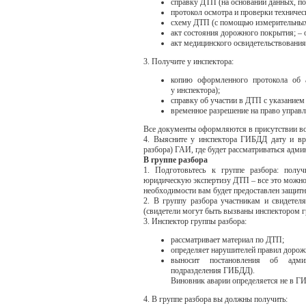
справку ДТП (на основании данных, п
протокол осмотра и проверки техничес
схему ДТП (с помощью измерительных 
акт состояния дорожного покрытия; –
акт медицинского освидетельствования
3. Получите у инспектора:
копию оформленного протокола об 
у инспектора);
справку об участии в ДТП с указание
временное разрешение на право управл
Все документы оформляются в присутствии вод
4. Выясните у инспектора ГИБДД дату и вр
разбора) ГАИ, где будет рассматриваться адм
В группе разбора
1. Подготовьтесь к группе разбора: получ
юридическую экспертизу ДТП – все это можно
необходимости вам будет предоставлен защитни
2. В группу разбора участникам и свидете
(свидетели могут быть вызваны инспектором г
3. Инспектор группы разбора:
рассматривает материал по ДТП;
определяет нарушителей правил дорож
выносит постановления об админ
подразделения ГИБДД).
Виновник аварии определяется не в ГИ
4. В группе разбора вы должны получить: