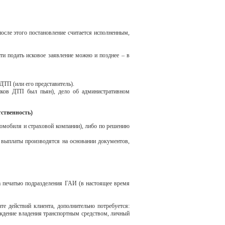
после этого постановление считается исполненным,
ти подать исковое заявление можно и позднее – в
ДТП (или его представитель).
ников ДТП был пьян), дело об административном
ственность)
томобиля и страховой компании), либо по решению
 выплаты производятся на основании документов,
а печатью подразделения ГАИ (в настоящее время
е действий клиента, дополнительно потребуется:
рждение владения транспортным средством, личный