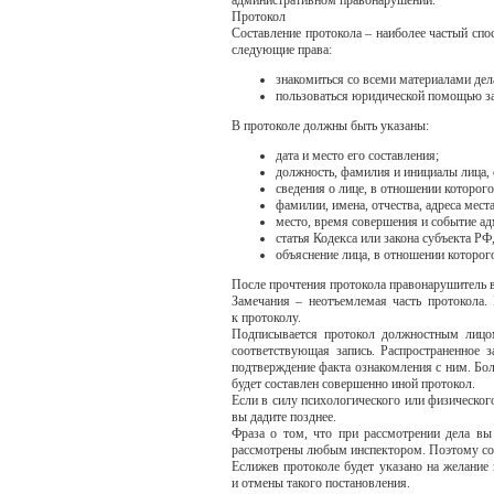
Протокол
Составление протокола – наиболее частый спо
следующие права:
знакомиться со всеми материалами дела
пользоваться юридической помощью за
В протоколе должны быть указаны:
дата и место его составления;
должность, фамилия и инициалы лица, 
сведения о лице, в отношении которо
фамилии, имена, отчества, адреса мест
место, время совершения и событие а
статья Кодекса или закона субъекта 
объяснение лица, в отношении которог
После прочтения протокола правонарушитель в
Замечания – неотъемлемая часть протокола. 
к протоколу.
Подписывается протокол должностным лицом
соответствующая запись. Распространенное з
подтверждение факта ознакомления с ним. Боле
будет составлен совершенно иной протокол.
Если в силу психологического или физического
вы дадите позднее.
Фраза о том, что при рассмотрении дела вы
рассмотрены любым инспектором. Поэтому сот
Еслижев протоколе будет указано на желание
и отмены такого постановления.