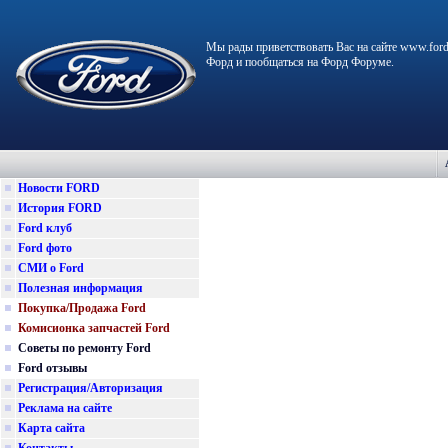
Мы рады приветствовать Вас на сайте www.ford
Форд и пообщаться на Форд Форуме.
Новости FORD
История FORD
Ford клуб
Ford фото
СМИ о Ford
Полезная информация
Покупка/Продажа Ford
Комисионка запчастей Ford
Советы по ремонту Ford
Ford отзывы
Регистрация/Авторизация
Реклама на сайте
Карта сайта