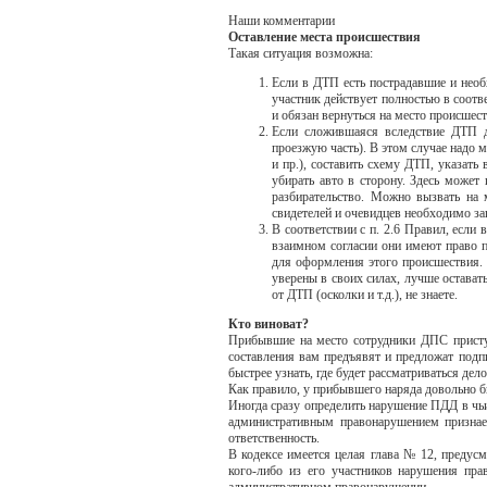
Наши комментарии
Оставление места происшествия
Такая ситуация возможна:
Если в ДТП есть пострадавшие и необ
участник действует полностью в соотв
и обязан вернуться на место происшест
Если сложившаяся вследствие ДТП д
проезжую часть). В этом случае надо 
и пр.), составить схему ДТП, указать
убирать авто в сторону. Здесь может
разбирательство. Можно вызвать на 
свидетелей и очевидцев необходимо за
В соответствии с п. 2.6 Правил, если
взаимном согласии они имеют право п
для оформления этого происшествия. 
уверены в своих силах, лучше оставать
от ДТП (осколки и т.д.), не знаете.
Кто виноват?
Прибывшие на место сотрудники ДПС приступ
составления вам предъявят и предложат подп
быстрее узнать, где будет рассматриваться де
Как правило, у прибывшего наряда довольно б
Иногда сразу определить нарушение ПДД в чьи
административным правонарушением признает
ответственность.
В кодексе имеется целая глава № 12, предус
кого-либо из его участников нарушения пра
административном правонарушении.