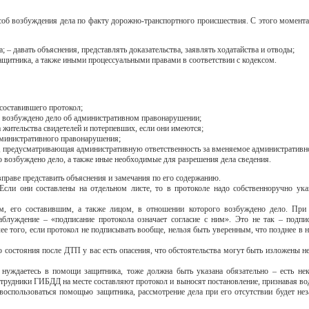
соб возбуждения дела по факту дорожно-транспортного происшествия. С этого момента 
; – давать объяснения, представлять доказательства, заявлять ходатайства и отводы;
щитника, а также иными процессуальными правами в соответствии с кодексом.
составившего протокол;
го возбуждено дело об административном правонарушении;
а жительства свидетелей и потерпевших, если они имеются;
дминистративного правонарушения;
РФ, предусматривающая административную ответственность за вменяемое административн
о возбуждено дело, а также иные необходимые для разрешения дела сведения.
праве представить объяснения и замечания по его содержанию.
Если они составлены на отдельном листе, то в протоколе надо собственноручно ука
, его составившим, а также лицом, в отношении которого возбуждено дело. При 
аблуждение – «подписание протокола означает согласие с ним». Это не так – подпи
е того, если протокол не подписывать вообще, нельзя быть уверенным, что позднее в н
 состояния после ДТП у вас есть опасения, что обстоятельства могут быть изложены не
 нуждаетесь в помощи защитника, тоже должна быть указана обязательно – есть не
рудники ГИБДД на месте составляют протокол и выносят постановление, признавая во
 воспользоваться помощью защитника, рассмотрение дела при его отсутствии будет н