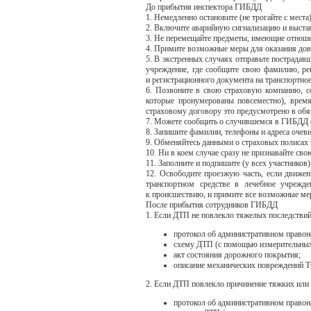
До прибытия инспектора ГИБДД
1. Немедленно остановите (не трогайте с места
2. Включите аварийную сигнализацию и выстав
3. Не перемещайте предметы, имеющие отнош
4. Примите возможные меры для оказания до
5. В экстренных случаях отправьте пострадавш
учреждение, где сообщите свою фамилию, рег
и регистрационного документа на транспортное
6. Позвоните в свою страховую компанию, со
которые пронумерованы повсеместно), время
страховому договору это предусмотрено в обя
7. Можете сообщить о случившемся в ГИБДД (н
8. Запишите фамилии, телефоны и адреса очеви
9. Обменяйтесь данными о страховых полисах
10. Ни в коем случае сразу не признавайте св
11. Заполните и подпишите (у всех участнико
12. Освободите проезжую часть, если движе
транспортном средстве в лечебное учрежде
к происшествию, и примите все возможные мер
После прибытия сотрудников ГИБДД
1. Если ДТП не повлекло тяжелых последствий
протокол об административном право
схему ДТП (с помощью измерительных 
акт состояния дорожного покрытия;
описание механических повреждений Т
2. Если ДТП повлекло причинение тяжких или
протокол об административном право