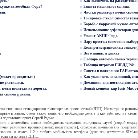
реть?
Как экономить на расходе топли
окупке автомобиля Форд?
Защита машины от солнца.
иля.
Чистка радиатора печки своими
Тонировка стекол самостоятель
Борьба с коррозией кузова авто
Использование дефлекторов для
Ремонт АКПП Форд.
Пару простых советов по выбор
Коды регистрационных знаков 
е
Все о шинах и дисках
Словарь автомобильных термин
Таблица штрафов ГИБДД РФ
Советы и пожелания ГАИ авто
(может пригодиться)
Как ухаживать за машиной, есл
 не укатишься.
Домашняя диагностика двигате
 юные водители на дорогах.
Новый концепт-кар Iosis-Max о
ля своими руками.
увеличение количества дорожно-транспортных происшествий (ДТП). Несмотря на развит
рвые в жизни, очень важно знать, что необходимо делать и как себя вести в столь
ы подготовил юрист Сергей Радько.
а иметь в автомобиле список необходимых телефонов экстренных служб (скорой ме
лучай различных противоправных посягательств), страховых компаний (их представи
 звонок на номер 112 с любого мобильного телефона (даже при отсутствии SIM-кар
, если вы попали в ДТП…