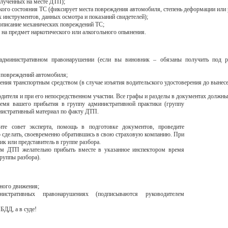
олученных на месте ДТП);
кого состояния ТС (фиксирует места повреждения автомобиля, степень деформации или
инструментов, данных осмотра и показаний свидетелей);
 описание механических повреждений ТС;
 на предмет наркотического или алкогольного опьянения.
административном правонарушении (если вы виновник – обязаны получить под ра
м повреждений автомобиля;
ения транспортным средством (в случае изъятия водительского удостоверения до вынесе
ителя и при его непосредственном участии. Все графы и разделы в документах должны
емя вашего прибытия в группу административной практики (группу
инистративный материал по факту ДТП.
ите совет эксперта, помощь в подготовке документов, проведите
 сделать, своевременно обратившись в свою страховую компанию. При
к или представитель в группе разбора.
лям ДТП желательно прибыть вместе в указанное инспектором время
руппы разбора).
ного движения;
истративных правонарушениях (подписываются руководителем
БДД, а в суде!