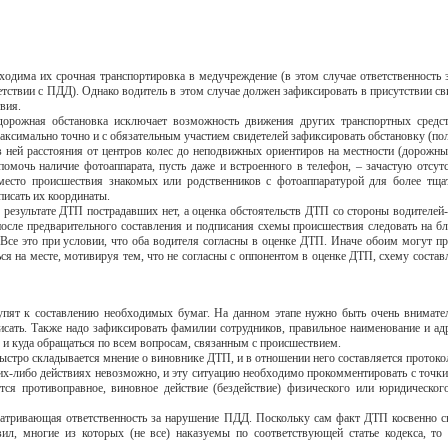
ходима их срочная транспортировка в медучреждение (в этом случае ответственность з
етствии с ПДД). Однако водитель в этом случае должен зафиксировать в присутствии св
вия.
орожная обстановка исключает возможность движения других транспортных сред
максимально точно и с обязательным участием свидетелей зафиксировать обстановку (пол
 в ней расстояния от центров колес до неподвижных ориентиров на местности (дорожные
 помочь наличие фотоаппарата, пусть даже и встроенного в телефон, – зачастую отсут
место происшествия знакомых или родственников с фотоаппаратурой для более тща
писать их координаты.
 в результате ДТП пострадавших нет, а оценка обстоятельств ДТП со стороны водителей-
осле предварительного составления и подписания схемы происшествия следовать на 
Все это при условии, что оба водителя согласны в оценке ДТП. Иначе обоим могут при
ся на месте, мотивируя тем, что не согласны с оппонентом в оценке ДТП, схему составл
ят к составлению необходимых бумаг. На данном этапе нужно быть очень внимател
исать. Также надо зафиксировать фамилии сотрудников, правильное наименование и ад
ло и куда обращаться по всем вопросам, связанным с происшествием.
ыстро складывается мнение о виновнике ДТП, и в отношении него составляется проток
х-либо действиях невозможно, и эту ситуацию необходимо прокомментировать с точки 
ся противоправное, виновное действие (бездействие) физического или юридического
матривающая ответственность за нарушение ПДД. Поскольку сам факт ДТП косвенно с
вил, многие из которых (не все) наказуемы по соответствующей статье кодекса, 