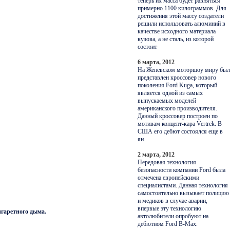
теперь их масса будет равняться
примерно 1100 килограммов. Для
достижения этой массу создатели
решили использовать алюминий в
качестве исходного материала
кузова, а не сталь, из которой
состоит
6 марта, 2012
На Женевском моторшоу миру был
представлен кроссовер нового
поколения Ford Kuga, который
является одной из самых
выпускаемых моделей
американского производителя.
Данный кроссовер построен по
мотивам концепт-кара Vertrek. В
США его дебют состоялся еще в
ян
2 марта, 2012
Передовая технология
безопасности компании Ford была
отмечена европейскими
специалистами. Данная технология
самостоятельно вызывает полицию
и медиков в случае аварии,
впервые эту технологию
игаретного дыма.
автолюбители опробуют на
дебютном Ford B-Max.