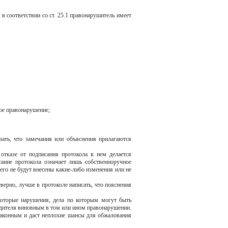
в соответствии со ст. 25.1 правонарушитель имеет
ое правонарушение;
зать, что замечания или объяснения прилагаются
отказе от подписания протокола в нем делается
сание протокола означает лишь собственноручное
его не будут внесены какие-либо изменения или не
верно, лучше в протоколе написать, что пояснения
которые нарушения, дела по которым могут быть
дителя виновным в том или ином правонарушении.
езаконным и даст неплохие шансы для обжалования