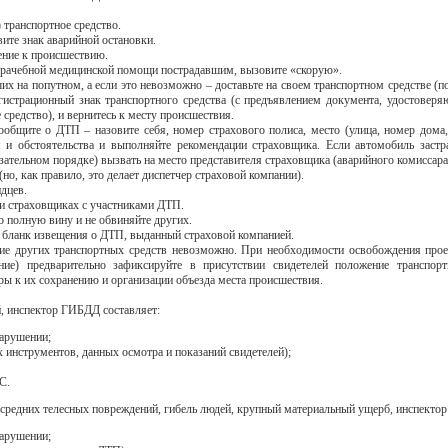
) транспортное средство.
ите знак аварийной остановки.
ение к происшествию.
врачебной медицинской помощи пострадавшим, вызовите «скорую».
их на попутном, а если это невозможно – доставьте на своем транспортном средстве (п
истрационный знак транспортного средства (с предъявлением документа, удостоверяю
 средство), и вернитесь к месту происшествия.
общите о ДТП – назовите себя, номер страхового полиса, место (улица, номер дома
 и обстоятельства и выполняйте рекомендации страховщика. Если автомобиль застра
зательном порядке) вызвать на место представителя страховщика (аварийного комиссара
о, как правило, это делает диспетчер страховой компании).
дцев.
 и страховщиках с участниками ДТП.
ою полную вину и не обвиняйте других.
в) бланк извещения о ДТП, выданный страховой компанией.
ние других транспортных средств невозможно. При необходимости освобождения прое
ние) предварительно зафиксируйте в присутствии свидетелей положение транспор
ы к их сохранению и организации объезда места происшествия.
, инспектор ГИБДД составляет:
нарушении;
инструментов, данных осмотра и показаний свидетелей);
С.
 средних телесных повреждений, гибель людей, крупный материальный ущерб, инспекто
нарушении;