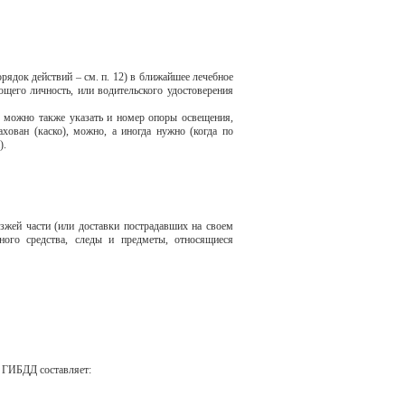
орядок действий – см. п. 12) в ближайшее лечебное
щего личность, или водительского удостоверения
, можно также указать и номер опоры освещения,
хован (каско), можно, а иногда нужно (когда по
).
зжей части (или доставки пострадавших на своем
тного средства, следы и предметы, относящиеся
р ГИБДД составляет: