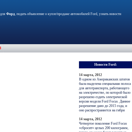
 для
Форд
, подать объявление о купле/продаже автомобилей Ford, узнать новости
d
Новости Ford:
14 марта, 2012
В одном из Американских штатов
была выделена специальная полоса
для автотранспорта, работающего
на электричестве, по которой было
разрешено ездить электрической
версии модели Ford Focus. Данное
разрешение дано до 2015 года, и
оно распространяется на гибри
14 марта, 2012
Четвертое поколение Ford Focus
«сбросит» целых 200 килограмм,