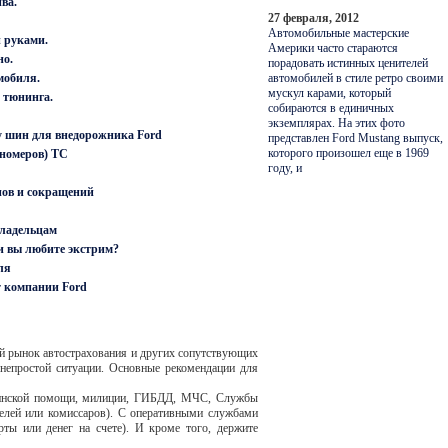
ва.
27 февраля, 2012
Автомобильные мастерские
 руками.
Америки часто стараются
но.
порадовать истинных ценителей
мобиля.
автомобилей в стиле ретро своими
мускул карами, который
 тюнинга.
собираются в единичных
экземплярах. На этих фото
у шин для внедорожника Ford
представлен Ford Mustang выпуск,
которого произошел еще в 1969
(номеров) ТС
году, и
ов и сокращений
владельцам
и вы любите экстрим?
ля
т компании Ford
ый рынок автострахования и других сопутствующих
 непростой ситуации. Основные рекомендации для
дицинской помощи, милиции, ГИБДД, МЧС, Службы
телей или комиссаров). С оперативными службами
ты или денег на счете). И кроме того, держите