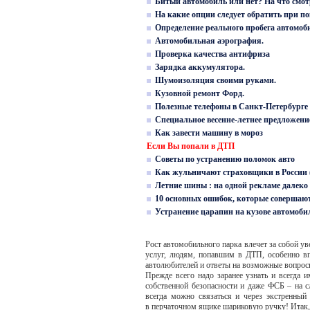
Битый автомобиль или нет? На что смот
На какие опции следует обратить при п
Определение реального пробега автомоб
Автомобильная аэрография.
Проверка качества антифриза
Зарядка аккумулятора.
Шумоизоляция своими руками.
Кузовной ремонт Форд.
Полезные телефоны в Санкт-Петербурге
Cпециальное весенне-летнее предложени
Как завести машину в мороз
Если Вы попали в ДТП
Советы по устранению поломок авто
Как жульничают страховщики в России 
Летние шины : на одной рекламе далеко
10 основных ошибок, которые совершают
Устранение царапин на кузове автомоби
Рост автомобильного парка влечет за собой 
услуг, людям, попавшим в ДТП, особенно впе
автолюбителей и ответы на возможные вопрос
Прежде всего надо заранее узнать и всегд
собственной безопасности и даже ФСБ – на с
всегда можно связаться и через экстренный
в перчаточном ящике шариковую ручку! Итак