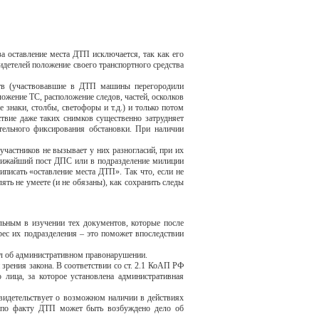
а оставление места ДТП исключается, так как его
идетелей положение своего транспортного средства
ств (участвовавшие в ДТП машины перегородили
ожение ТС, расположение следов, частей, осколков
 знаки, столбы, светофоры и т.д.) и только потом
ствие даже таких снимков существенно затрудняет
тельного фиксирования обстановки. При наличии
участников не вызывает у них разногласий, при их
ближайший пост ДПС или в подразделение милиции
писать «оставление места ДТП». Так что, если не
ять не умеете (и не обязаны), как сохранить следы
ьным в изучении тех документов, которые после
рес их подразделения – это поможет впоследствии
ол об административном правонарушении.
зрения закона. В соответствии со ст. 2.1 КоАП РФ
 лица, за которое установлена административная
видетельствует о возможном наличии в действиях
то по факту ДТП может быть возбуждено дело об