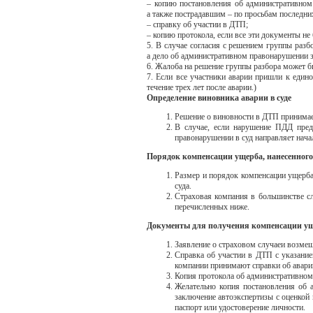
– копию постановления об административно
а также пострадавшим – по просьбам последни
– справку об участии в ДТП;
– копию протокола, если все эти документы н
5. В случае согласия с решением группы разб
а дело об административном правонарушении 
6. Жалоба на решение группы разбора может б
7. Если все участники аварии пришли к един
течение трех лет после аварии.)
Определение виновника аварии в суде
Решение о виновности в ДТП принимает 
В случае, если нарушение ПДД пред
правонарушении в суд направляет нач
Порядок компенсации ущерба, нанесенного
Размер и порядок компенсации ущерба
суда.
Страховая компания в большинстве сл
перечисленных ниже.
Документы для получения компенсации ущ
Заявление о страховом случаеи возме
Справка об участии в ДТП с указание
компании принимают справки об аварии
Копия протокола об административно
Желательно копия постановления об а
заключение автоэкспертизы с оценкой
паспорт или удостоверение личности.