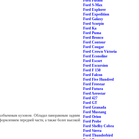
Ford Fusion
Ford S-Max
Ford Explorer
Ford Expedition
Ford Galaxy
Ford Scorpio
Ford Ka
Ford Puma
Ford Bronco
Ford Contour
Ford Cougar
Ford Crown Victoria
Ford Econoline
Ford Escort
Ford Excursion
Ford F 150
Ford Falcon
Ford Five Hundred
Ford Freestar
Ford Futura
Ford Aerostar
Ford 427
Ford GT
Ford Granada
Ford Mustang
трехобъемным кузовом. Обладал панорамным задним
Ford Orion
 оформлением передней части, а также более высокой
Ford Probe
Ford Shelby Cobra
Ford Sierra
Ford Thunderbird