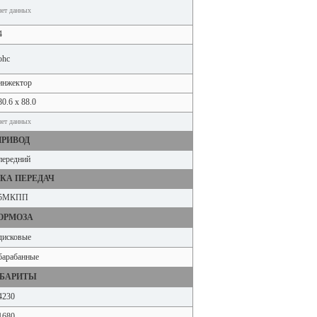
нет данных
4
ohc
инжектор
80.6 x 88.0
нет данных
ПРИВОД
передний
КА ПЕРЕДАЧ
5МКПП
ОРМОЗА
дисковые
барабанные
АБАРИТЫ
4230
1680