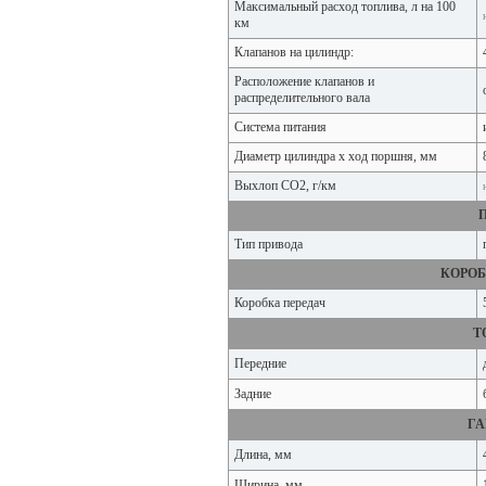
Максимальный расход топлива, л на 100
км
Клапанов на цилиндр:
Расположение клапанов и
распределительного вала
Система питания
Диаметр цилиндра x ход поршня, мм
Выхлоп CO2, г/км
Тип привода
КОРОБ
Коробка передач
Т
Передние
Задние
Г
Длина, мм
Ширина, мм