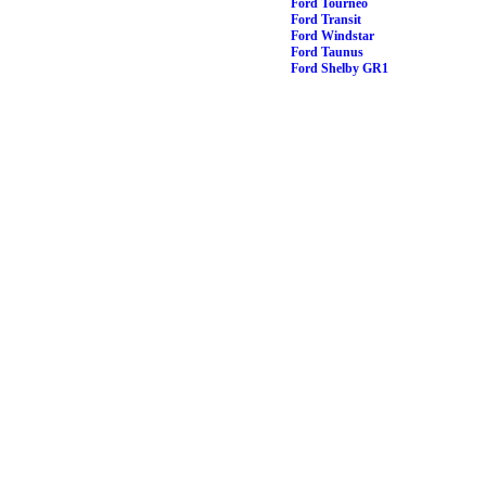
Ford Tourneo
Ford Transit
Ford Windstar
Ford Taunus
Ford Shelby GR1