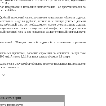
6 / 1,8 л.
rion предлагался в нескольких комплектациях - от простой базовой до
юксовой Ghia.
Удобный велюровый салон, достаточно качественная сборка и отделка.
мпатичный. Сиденья удобные, жесткие и не дающие устать в дальней
ник небольшой, зато при необходимости можно сложить задние сиденья,
 внушительным. На высоте акустический комфорт - в салоне достаточно
тный заводской люк на два положения создает отличный микроклимат в
намичный. Обладает жесткой подвеской и отличными тормозами
нзиновыми агрегатами, довольно скромным по мощности, но при этом
00 км). А также 1,6/1,8 л, плюс дизель объемом 1,8 литра.
надежное и в меру комфортабельное средство передвижения, имеющее в
сокую стоимость.
году.
ИНФОРМАЦИЯ
снят с производства