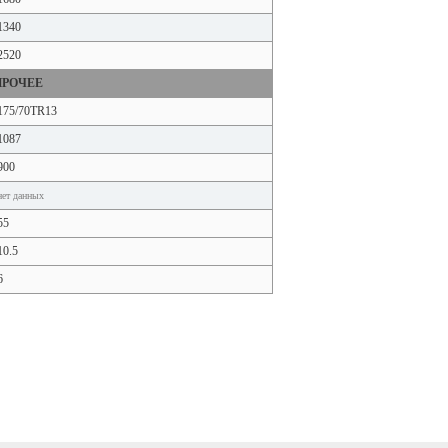
1340
2520
ПРОЧЕЕ
175/70TR13
1087
900
нет данных
55
10.5
6