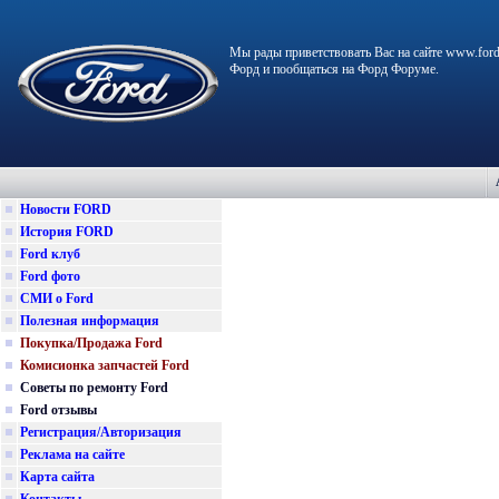
Мы рады приветствовать Вас на сайте www.ford
Форд и пообщаться на Форд Форуме.
Новости FORD
История FORD
Ford клуб
Ford фото
СМИ о Ford
Полезная информация
Покупка/Продажа Ford
Комисионка запчастей Ford
Советы по ремонту Ford
Ford отзывы
Регистрация/Авторизация
Реклама на сайте
Карта сайта