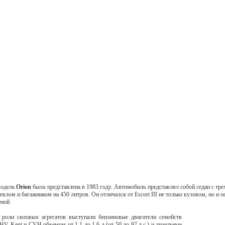
одель
Orion
была представлена в 1983 году. Автомобиль представлял собой седан с 
теклом и багажником на 450 литров. Он отличался от Escort III не только кузовом, но и
еной.
 роли силовых агрегатов выступали бензиновые двигатели семейств
HV Kent и CVH объемом от 1,1 до 1,6 л (от 50 до 97 л.с.) и дизельные