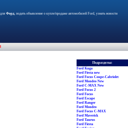
 для
Форд
, подать объявление о купле/продаже автомобилей Ford, узнать новости
d
Подразделы:
Ford Kuga
Ford Fiesta new
Ford Focus Coupe-Cabriolet
Ford Mondeo New
Ford C-MAX New
Ford Focus 2
Ford Focus
Ford Escape
Ford Ranger
Ford Mondeo
Ford Focus C-MAX
Ford Maverick
Ford Taurus
Ford Fiesta