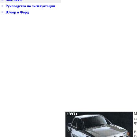
Контакты
Руководства по эксплуатации
Юмор о Форд
М
с
ц
В
O