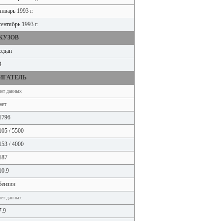
январь 1993 г.
сентябрь 1993 г.
КУЗОВ
седан
4
ИГАТЕЛЬ
нет данных
нет
1796
105 / 5500
153 / 4000
187
10.9
бензин
нет данных
7.9