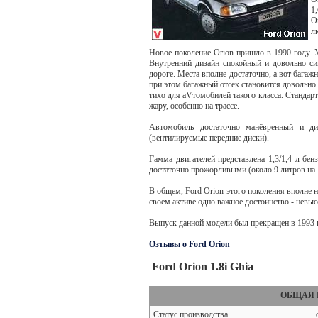
1,
O
л
Новое поколение Orion пришло в 1990 году. 
Внутренний дизайн спокойный и довольно си
дороге. Места вполне достаточно, а вот багаж
при этом багажный отсек становится довольно
тихо для аVтомобилей такого класса. Стандар
жару, особенно на трассе.
Автомобиль достаточно манёвренный и ди
(вентилируемые передние диски).
Гамма двигателей представлена 1,3/1,4 л бе
достаточно прожорливыми (около 9 литров на 1
В общем, Ford Orion этого поколения вполне 
своем активе одно важное достоинство - невы
Выпуск данной модели был прекращен в 1993 
Озтывы о Ford Orion
Ford Orion 1.8i Ghia
ОБЩАЯ 
Статус производства